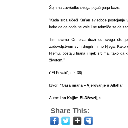
Šejh na završetku svoga pojašnjenja kaže:
“Kada srca učeći Kur’an svjedoče postojanje ve
kako da ga onda ne vole i ne takmiče se da zado
Tim srcima On biva draži od svega što је
zadovoljstvom svih drugih mimo Njega. Kako on
Njemu, postaju hrana i lijek srcima, tako da 
životom.”
(“El-Fevaid”, str. 36)
Izvor:
“Oaza imana – Vjerovanje u Allaha”
Autor:
Ibn Kajjim El-Dževzijje
Share This: