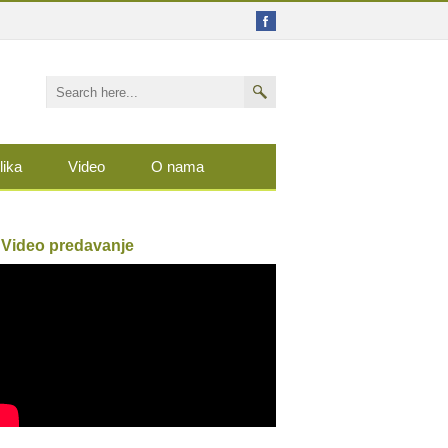
lika
Video
O nama
Video predavanje