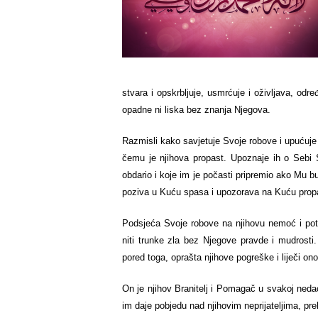
stvara i opskrbljuje, usmrćuje i oživljava, odr
opadne ni liska bez znanja Njegova.
Razmisli kako savjetuje Svoje robove i upućuje
čemu је njihova propast. Upoznaje ih о Sebi S
obdario i koje im је počasti pripremio ako Mu b
poziva u Kuću spasa i upozorava na Kuću propa
Podsjeća Svoje robove na njihovu nemoć i potr
niti trunke zla bez Njegove pravde i mudrosti.
pored toga, oprašta njihove pogreške i liječi ono
On је njihov Branitelj i Pomagač u svakoj neda
im daje pobjedu nad njihovim neprijateljima, рre