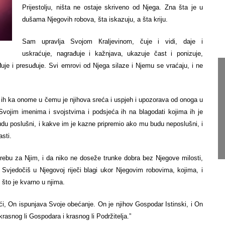
Prijestolju, ništa ne ostaje skriveno od Njega. Zna šta је u
dušama Njegovih robova, šta iskazuju, а šta kriju.
Sam upravlja Svojom Кraljevinom, čuje i vidi, daje i
uskraćuje, nagrađuje i kažnjava, ukazuje čast i ponizuje,
eđuje i presuđuje. Svi emrovi od Njega silaze i Njemu se vraćaju, i ne
 ih ka onome u čemu је njihova sreća i uspjeh i upozorava od onoga u
vojim imenima i svojstvima i podsjeća ih na blagodati kojima ih је
udu poslušni, i kakve im је kazne pripremio ako mu budu neposlušni, i
sti.
ebu za Njim, i da niko ne doseže trunke dobra bez Njegove milosti,
 Svjedočiš u Njegovoj riječi blagi ukor Njegovim robovima, kojima, i
 što је kvarno u njima.
ći, On ispunjava Svoje obećanje. On је njihov Gospodar Istinski, i On
krasnog li Gospodara i krasnog li Podržitelja.”