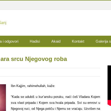
a i odgovori
Hadisi
Akaid
Kontakt
Galerija s
ara srcu Njegovog roba
Ibn Kajjim, rahimehullah, kaže:
“Kada se udubiš u kur’ansku poruku, naći ćeš Vladara Kojem
sva vlast pripada i Kojem sva hvala pripada. Svi su emrovi u
Njegovoj ruci, od Njega potiču i Njemu se vraćaju. Uzvišen na