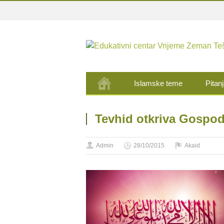
Islamske teme
Pitanj
Tevhid otkriva Gospod
Admin
28/10/2015
Akaid