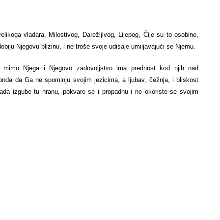
likoga vladara, Milostivog, Darežljivog, Lijepog, Čije su to osobine,
biju Njegovu blizinu, i ne troše svoje udisaje umiljavajući se Njemu.
 mimo Njega i Njegovo zadovoljstvo ima prednost kod njih nad
da da Ga ne spominju svojim jezicima, а ljubav, čežnja, i bliskost
kada izgube tu hranu, pokvare se i propadnu i ne okoriste se svojim